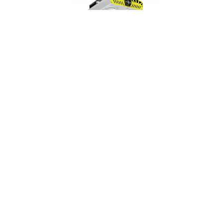
Светильник термостойкий
SVT-STR-EXTREME-205W-60
92 316
шт
Арт.#SB-0001584...