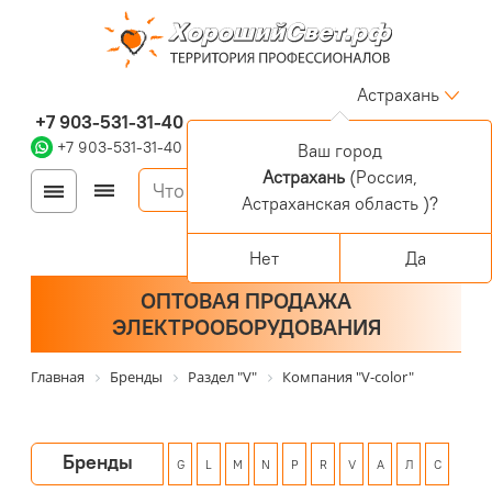
Астрахань
+7 903-531-31-40
+7 903-531-31-40
Ваш город
Астрахань
(Россия,
Войти
Регистрация
Астраханская область )?
Корзина
0 позиций
Персональный раздел
Нет
Да
ОПТОВАЯ ПРОДАЖА
ЭЛЕКТРООБОРУДОВАНИЯ
Главная
Бренды
Раздел "V"
Компания "V-color"
Бренды
G
L
M
N
P
R
V
А
Л
С